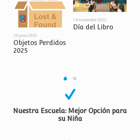
14 noviembre 2023
20 
Día del Libro
H
,
nu
23 junio 2025
Objetos Perdidos
La
2025
Fá
R
Nuestra Escuela: Mejor Opción para
su Niña