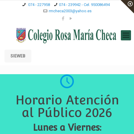
074 - 227958
074 - 239942 - Cel. 950086494
rmcheca2003@yahoo.es
SIEWEB
Horario Atención
al Público 2026
Lunes a Viernes: