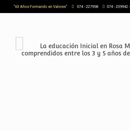
"63 Años Formando en Valores"
074 - 227958
074 - 239942 
La educación Inicial en Rosa 
comprendidos entre los 3 y 5 años de 