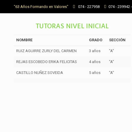
"63 Años Formando en Valores"
074 - 227958
074 - 239942 
TUTORAS NIVEL INICIAL
NOMBRE
GRADO
SECCIÓN
RUIZ AGUIRRE ZURLY DEL CARMEN
3 años
"A"
REJAS ESCOBEDO ERIKA FELICITAS
4 años
"A"
CASTILLO NUÑEZ SOVEIDA
5 años
"A"