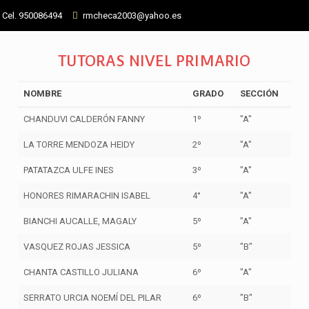
- Cel. 950086494
rmcheca2003@yahoo.es
TUTORAS NIVEL PRIMARIO
NOMBRE
GRADO
SECCIÓN
CHANDUVI CALDERÓN FANNY
1º
"A"
LA TORRE MENDOZA HEIDY
2º
"A"
PATATAZCA ULFE INES
3º
"A"
HONORES RIMARACHIN ISABEL
4°
"A"
BIANCHI AUCALLE, MAGALY
5º
"A"
VASQUEZ ROJAS JESSICA
5º
"B"
CHANTA CASTILLO JULIANA
6º
"A"
SERRATO URCIA NOEMÍ DEL PILAR
6º
"B"