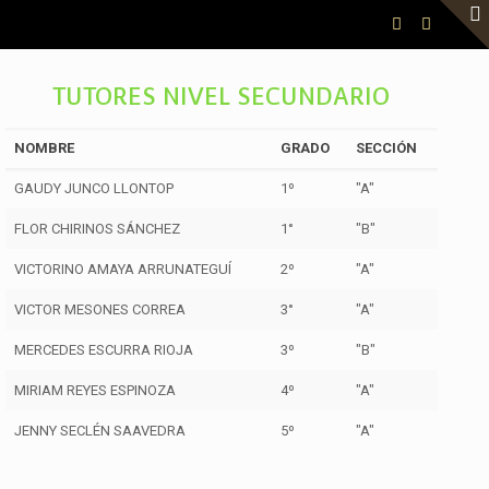
TUTORES NIVEL SECUNDARIO
NOMBRE
GRADO
SECCIÓN
GAUDY JUNCO LLONTOP
1º
"A"
FLOR CHIRINOS SÁNCHEZ
1°
"B"
VICTORINO AMAYA ARRUNATEGUÍ
2º
"A"
VICTOR MESONES CORREA
3°
"A"
MERCEDES ESCURRA RIOJA
3º
"B"
MIRIAM REYES ESPINOZA
4º
"A"
JENNY SECLÉN SAAVEDRA
5º
"A"