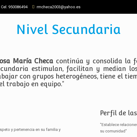
- Cel. 950086494
rmcheca2003@yahoo.es
Nivel Secundaria
 Rosa María Checa
continúa y consolida la f
undaria estimulan, facilitan y median los
abajar con grupos heterogéneos, tiene el tie
l trabajo en equipo."
Perfil de la
"Establece relacione
speto y pertenencia en su familia y
su comunidad"