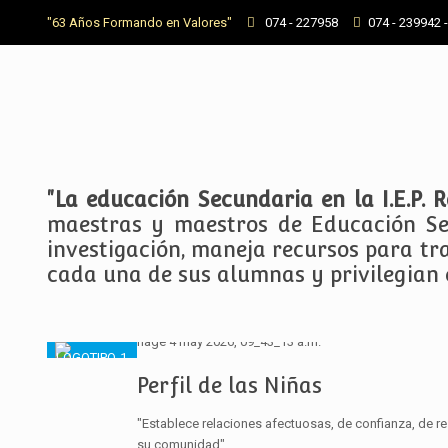
"63 Años Formando en Valores"
074 - 227958
074 - 239942 
"La educación Secundaria en la I.E.P.
maestras y maestros de Educación Sec
investigación, maneja recursos para tr
cada una de sus alumnas y privilegian e
Perfil de las Niñas
"Establece relaciones afectuosas, de confianza, de re
su comunidad"