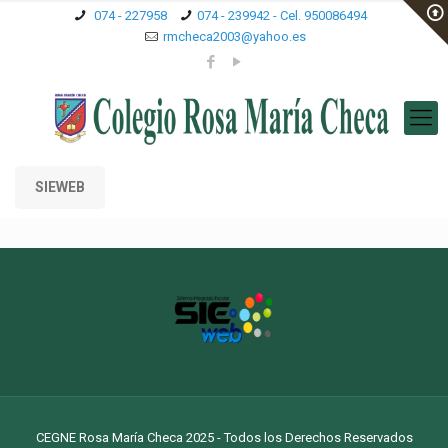
074 - 227958
074 - 239942 - Cel. 950086494
rmcheca2003@yahoo.es
SIEWEB
CEGNE Rosa María Checa 2025 - Todos los Derechos Reservados