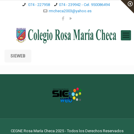
074 - 227958
074 - 239942 - Cel. 950086494
rmcheca2003@yahoo.es
SIEWEB
CEGNE Rosa María Checa 2025 - Todos los Derechos Reservados